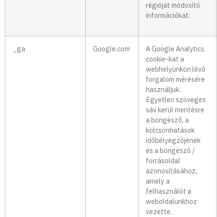
régióját módosító
információkat.
_ga
Google.com
A Google Analytics
cookie-kat a
webhelyünkön lévő
forgalom mérésére
használjuk.
Egyetlen szöveges
sáv kerül mentésre
a böngésző, a
kölcsönhatások
időbélyegzőjének
és a böngésző /
forrásoldal
azonosításához,
amely a
felhasználót a
weboldalunkhoz
vezette.