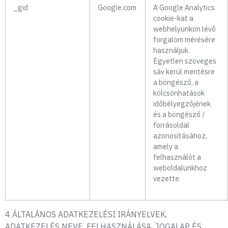
_gid
Google.com
A Google Analytics
cookie-kat a
webhelyünkön lévő
forgalom mérésére
használjuk.
Egyetlen szöveges
sáv kerül mentésre
a böngésző, a
kölcsönhatások
időbélyegzőjének
és a böngésző /
forrásoldal
azonosításához,
amely a
felhasználót a
weboldalunkhoz
vezette.
4 ÁLTALÁNOS ADATKEZELÉSI IRÁNYELVEK,
ADATKEZELÉS NEVE, FELHASZNÁLÁSA, JOGALAP ÉS