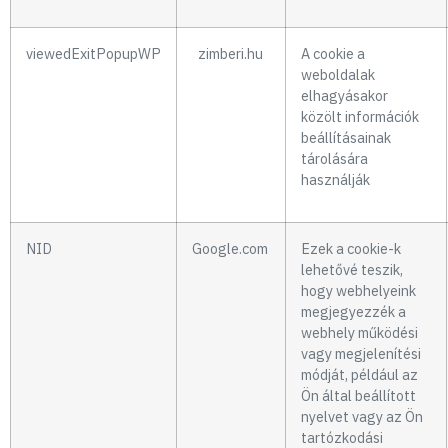
viewedExitPopupWP
zimberi.hu
A cookie a
weboldalak
elhagyásakor
közölt információk
beállításainak
tárolására
használják
NID
Google.com
Ezek a cookie-k
lehetővé teszik,
hogy webhelyeink
megjegyezzék a
webhely működési
vagy megjelenítési
módját, például az
Ön által beállított
nyelvet vagy az Ön
tartózkodási