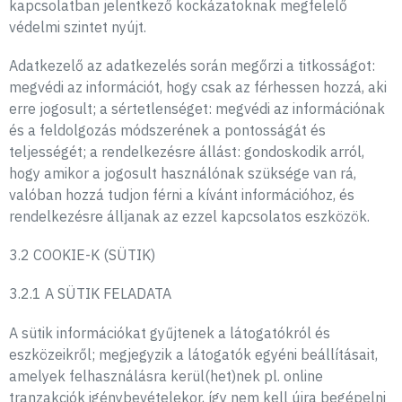
kapcsolatban jelentkező kockázatoknak megfelelő
védelmi szintet nyújt.
Adatkezelő az adatkezelés során megőrzi a titkosságot:
megvédi az információt, hogy csak az férhessen hozzá, aki
erre jogosult; a sértetlenséget: megvédi az információnak
és a feldolgozás módszerének a pontosságát és
teljességét; a rendelkezésre állást: gondoskodik arról,
hogy amikor a jogosult használónak szüksége van rá,
valóban hozzá tudjon férni a kívánt információhoz, és
rendelkezésre álljanak az ezzel kapcsolatos eszközök.
3.2 COOKIE-K (SÜTIK)
3.2.1 A SÜTIK FELADATA
A sütik információkat gyűjtenek a látogatókról és
eszközeikről; megjegyzik a látogatók egyéni beállításait,
amelyek felhasználásra kerül(het)nek pl. online
tranzakciók igénybevételekor, így nem kell újra begépelni