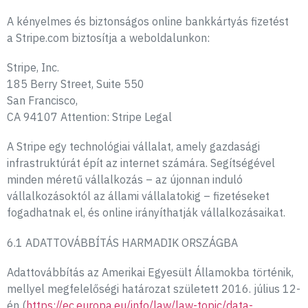
A kényelmes és biztonságos online bankkártyás fizetést
a Stripe.com biztosítja a weboldalunkon:
Stripe, Inc.
185 Berry Street, Suite 550
San Francisco,
CA 94107 Attention: Stripe Legal
A Stripe egy technológiai vállalat, amely gazdasági
infrastruktúrát épít az internet számára. Segítségével
minden méretű vállalkozás – az újonnan induló
vállalkozásoktól az állami vállalatokig – fizetéseket
fogadhatnak el, és online irányíthatják vállalkozásaikat.
6.1 ADATTOVÁBBÍTÁS HARMADIK ORSZÁGBA
Adattovábbítás az Amerikai Egyesült Államokba történik,
mellyel megfelelőségi határozat született 2016. július 12-
én (
https://ec.europa.eu/info/law/law-topic/data-