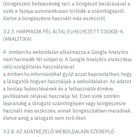
(böngészés) befejezéséig tart, a böngésző bezárásával a
sütik e fajtája automatikusan törlődik a számítógépről,
illetve a böngészésre használt más eszközről.
3.2.3. HARMADIK FÉL ÁLTAL ELHELYEZETT COOKIE-K
(ANALITIKA)
A zimberi.hu weboldalán alkalmazza a Google Analytics
mint harmadik fél sütijeit is. A Google Analytics statisztikai
célú szolgáltatás használatával
a
z
imberi.hu információkat gyűjt azzal kapcsolatban, hogy
a látogatók hogyan használják a weboldalakat. Az adatot
a honlap fejlesztésének és a felhasználói élmény
javításának céljával használja fel. Ezen sütik szintén
lejáratukig a látogató számítógépén vagy böngészésre
használt más eszközén, annak böngészőjében maradnak,
illetve amíg a látogató nem törli őket.
3.2.4. AZ ADATKEZELŐ WEBOLDALAIN SZEREPLŐ