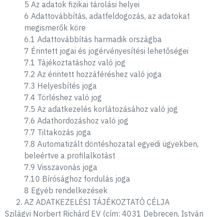
5 Az adatok fizikai tárolási helyei
6 Adattovábbítás, adatfeldogozás, az adatokat
megismerők köre
6.1 Adattovábbítás harmadik országba
7 Érintett jogai és jogérvényesítési lehetőségei
7.1 Tájékoztatáshoz való jog
7.2 Az érintett hozzáféréshez való joga
7.3 Helyesbítés joga
7.4 Törléshez való jog
7.5 Az adatkezelés korlátozásához való jog
7.6 Adathordozáshoz való jog
7.7 Tiltakozás joga
7.8 Automatizált döntéshozatal egyedi ügyekben,
beleértve a profilalkotást
7.9 Visszavonás joga
7.10 Bírósághoz fordulás joga
8 Egyéb rendelkezések
AZ ADATKEZELÉSI TÁJÉKOZTATÓ CÉLJA
Szilágyi Norbert Richárd EV (cím: 4031 Debrecen, István