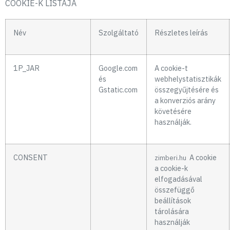
COOKIE-K LISTÁJA
Név
Szolgáltató
Részletes leírás
1P_JAR
Google.com
A cookie-t
és
webhelystatisztikák
Gstatic.com
összegyűjtésére és
a konverziós arány
követésére
használják.
CONSENT
A cookie
zimberi.hu
a cookie-k
elfogadásával
összefüggő
beállítások
tárolására
használják