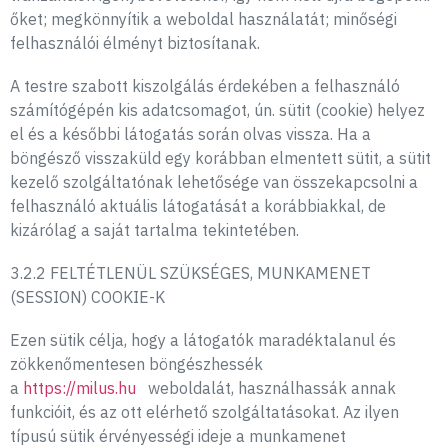
őket; megkönnyítik a weboldal használatát; minőségi
felhasználói élményt biztosítanak.
A testre szabott kiszolgálás érdekében a felhasználó
számítógépén kis adatcsomagot, ún. sütit (cookie) helyez
el és a későbbi látogatás során olvas vissza. Ha a
böngésző visszaküld egy korábban elmentett sütit, a sütit
kezelő szolgáltatónak lehetősége van összekapcsolni a
felhasználó aktuális látogatását a korábbiakkal, de
kizárólag a saját tartalma tekintetében.
3.2.2 FELTÉTLENÜL SZÜKSÉGES, MUNKAMENET
(SESSION) COOKIE-K
Ezen sütik célja, hogy a látogatók maradéktalanul és
zökkenőmentesen böngészhessék
a
https://milus.hu
weboldalát, használhassák annak
funkcióit, és az ott elérhető szolgáltatásokat. Az ilyen
típusú sütik érvényességi ideje a munkamenet