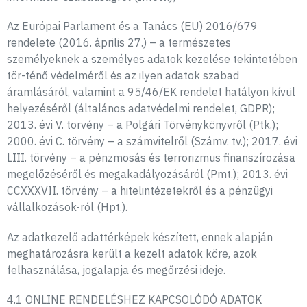
Az Európai Parlament és a Tanács (EU) 2016/679
rendelete (2016. április 27.) – a természetes
személyeknek a személyes adatok kezelése tekintetében
tör-ténő védelméről és az ilyen adatok szabad
áramlásáról, valamint a 95/46/EK rendelet hatályon kívül
helyezéséről (általános adatvédelmi rendelet, GDPR);
2013. évi V. törvény – a Polgári Törvénykönyvről (Ptk.);
2000. évi C. törvény – a számvitelről (Számv. tv.); 2017. évi
LIII. törvény – a pénzmosás és terrorizmus finanszírozása
megelőzéséről és megakadályozásáról (Pmt.); 2013. évi
CCXXXVII. törvény – a hitelintézetekről és a pénzügyi
vállalkozások-ról (Hpt.).
Az adatkezelő adattérképek készített, ennek alapján
meghatározásra került a kezelt adatok köre, azok
felhasználása, jogalapja és megőrzési ideje.
4.1 ONLINE RENDELÉSHEZ KAPCSOLÓDÓ ADATOK