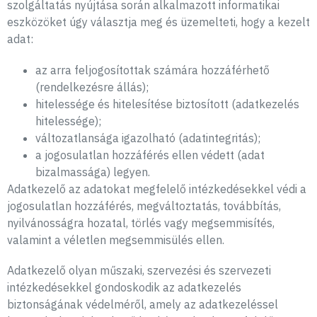
szolgáltatás nyújtása során alkalmazott informatikai
eszközöket úgy választja meg és üzemelteti, hogy a kezelt
adat:
az arra feljogosítottak számára hozzáférhető
(rendelkezésre állás);
hitelessége és hitelesítése biztosított (adatkezelés
hitelessége);
változatlansága igazolható (adatintegritás);
a jogosulatlan hozzáférés ellen védett (adat
bizalmassága) legyen.
Adatkezelő az adatokat megfelelő intézkedésekkel védi a
jogosulatlan hozzáférés, megváltoztatás, továbbítás,
nyilvánosságra hozatal, törlés vagy megsemmisítés,
valamint a véletlen megsemmisülés ellen.
Adatkezelő olyan műszaki, szervezési és szervezeti
intézkedésekkel gondoskodik az adatkezelés
biztonságának védelméről, amely az adatkezeléssel