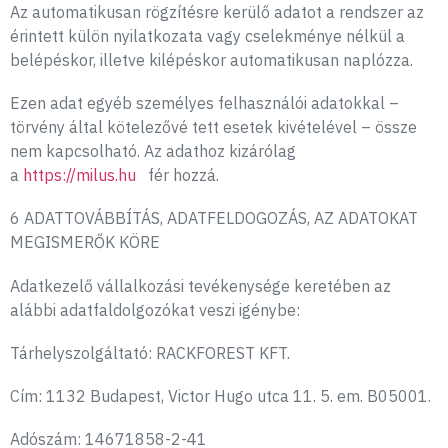
Az automatikusan rögzítésre kerülő adatot a rendszer az
érintett külön nyilatkozata vagy cselekménye nélkül a
belépéskor, illetve kilépéskor automatikusan naplózza.
Ezen adat egyéb személyes felhasználói adatokkal –
törvény által kötelezővé tett esetek kivételével – össze
nem kapcsolható. Az adathoz kizárólag
a
https://milus.hu
fér hozzá.
6 ADATTOVÁBBÍTÁS, ADATFELDOGOZÁS, AZ ADATOKAT
MEGISMERŐK KÖRE
Adatkezelő vállalkozási tevékenysége keretében az
alábbi adatfaldolgozókat veszi igénybe:
Tárhelyszolgáltató: RACKFOREST KFT.
Cím: 1132 Budapest, Victor Hugo utca 11. 5. em. B05001.
Adószám: 14671858-2-41