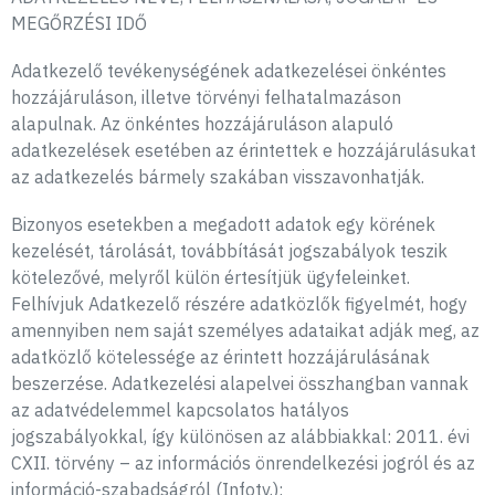
MEGŐRZÉSI IDŐ
Adatkezelő tevékenységének adatkezelései önkéntes
hozzájáruláson, illetve törvényi felhatalmazáson
alapulnak. Az önkéntes hozzájáruláson alapuló
adatkezelések esetében az érintettek e hozzájárulásukat
az adatkezelés bármely szakában visszavonhatják.
Bizonyos esetekben a megadott adatok egy körének
kezelését, tárolását, továbbítását jogszabályok teszik
kötelezővé, melyről külön értesítjük ügyfeleinket.
Felhívjuk Adatkezelő részére adatközlők figyelmét, hogy
amennyiben nem saját személyes adataikat adják meg, az
adatközlő kötelessége az érintett hozzájárulásának
beszerzése. Adatkezelési alapelvei összhangban vannak
az adatvédelemmel kapcsolatos hatályos
jogszabályokkal, így különösen az alábbiakkal: 2011. évi
CXII. törvény – az információs önrendelkezési jogról és az
információ-szabadságról (Infotv.);