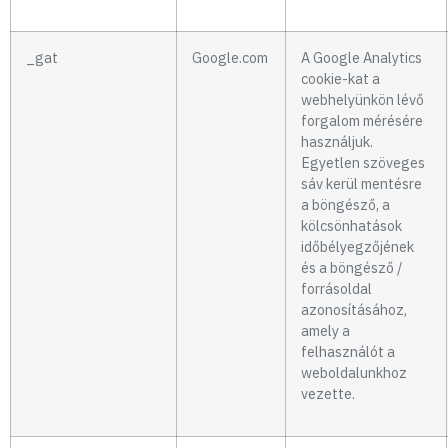
_gat
Google.com
A Google Analytics
cookie-kat a
webhelyünkön lévő
forgalom mérésére
használjuk.
Egyetlen szöveges
sáv kerül mentésre
a böngésző, a
kölcsönhatások
időbélyegzőjének
és a böngésző /
forrásoldal
azonosításához,
amely a
felhasználót a
weboldalunkhoz
vezette.